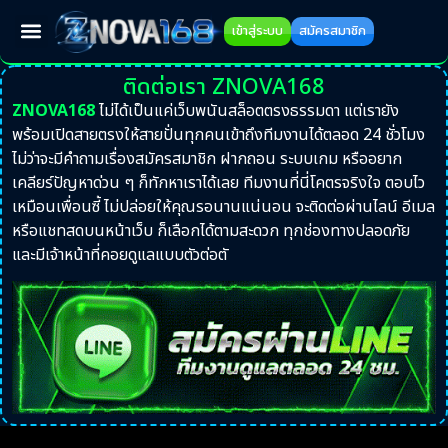
เข้าสู่ระบบ
สมัครสมาชิก
ติดต่อเรา ZNOVA168
ZNOVA168
ไม่ได้เป็นแค่เว็บพนันสล็อตตรงธรรมดา แต่เรายัง
พร้อมเปิดสายตรงให้สายปั่นทุกคนเข้าถึงทีมงานได้ตลอด 24 ชั่วโมง
ไม่ว่าจะมีคำถามเรื่องสมัครสมาชิก ฝากถอน ระบบเกม หรืออยาก
เคลียร์ปัญหาด่วน ๆ ก็ทักหาเราได้เลย ทีมงานที่นี่โคตรจริงใจ ตอบไว
เหมือนเพื่อนซี้ ไม่ปล่อยให้คุณรอนานแน่นอน จะติดต่อผ่านไลน์ อีเมล
หรือแชทสดบนหน้าเว็บ ก็เลือกได้ตามสะดวก ทุกช่องทางปลอดภัย
และมีเจ้าหน้าที่คอยดูแลแบบตัวต่อตั